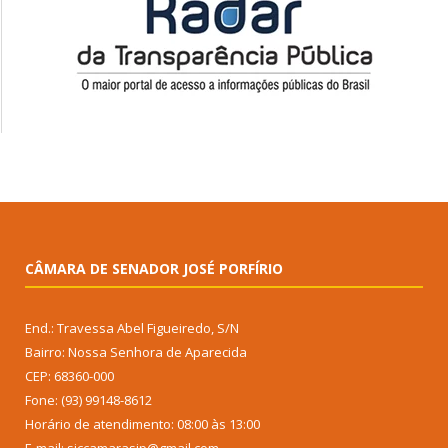
CÂMARA DE SENADOR JOSÉ PORFÍRIO
End.: Travessa Abel Figueiredo, S/N
Bairro: Nossa Senhora de Aparecida
CEP: 68360-000
Fone: (93) 99148-8612
Horário de atendimento: 08:00 às 13:00