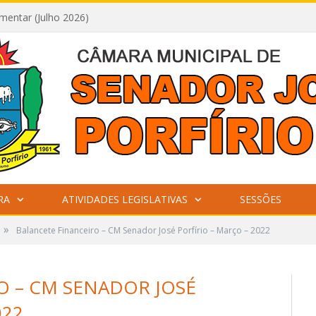
mentar (Julho 2026)
RA
ATIVIDADES LEGISLATIVAS
SESSÕES
»
Balancete Financeiro – CM Senador José Porfírio – Março – 2022
O – CM SENADOR JOSÉ
022