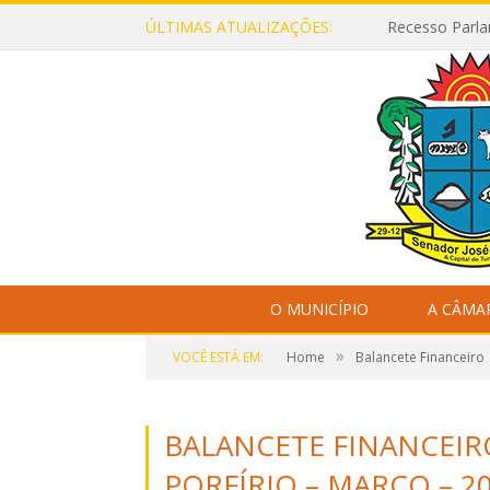
ÚLTIMAS ATUALIZAÇÕES:
Recesso Parla
O MUNICÍPIO
A CÂMA
»
VOCÊ ESTÁ EM:
Home
Balancete Financeiro
BALANCETE FINANCEIR
PORFÍRIO – MARÇO – 2