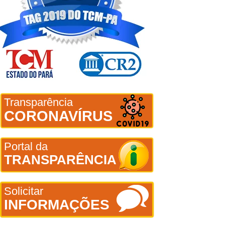
Transparência
CORONAVÍRUS
Portal da
TRANSPARÊNCIA
Solicitar
INFORMAÇÕES