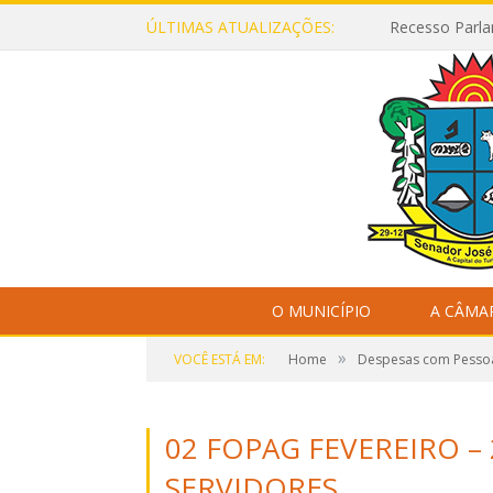
ÚLTIMAS ATUALIZAÇÕES:
Recesso Parla
O MUNICÍPIO
A CÂMA
»
VOCÊ ESTÁ EM:
Home
Despesas com Pesso
02 FOPAG FEVEREIRO – 
SERVIDORES