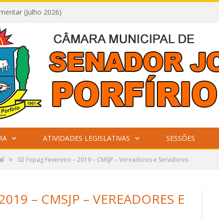
mentar (Julho 2026)
RA
ATIVIDADES LEGISLATIVAS
SESSÕES
»
al
02 Fopag Fevereiro – 2019 – CMSJP – Vereadores e Servidores
2019 – CMSJP – VEREADORES E