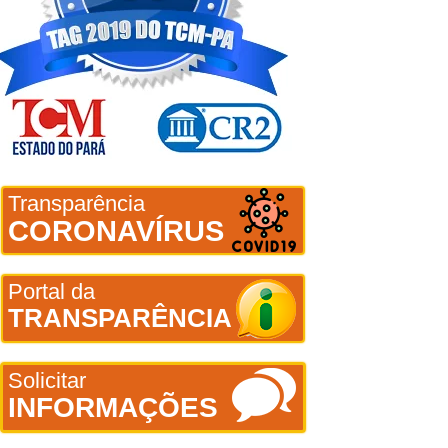
Transparência
CORONAVÍRUS
Portal da
TRANSPARÊNCIA
Solicitar
INFORMAÇÕES