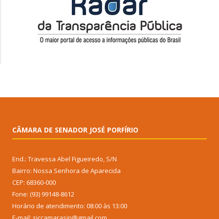
CÂMARA DE SENADOR JOSÉ PORFÍRIO
End.: Travessa Abel Figueiredo, S/N
Bairro: Nossa Senhora de Aparecida
CEP: 68360-000
Fone: (93) 99148-8612
Horário de atendimento: 08:00 às 13:00
E-mail: siccamarasjp@gmail.com