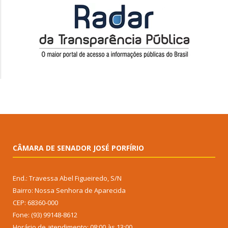
CÂMARA DE SENADOR JOSÉ PORFÍRIO
End.: Travessa Abel Figueiredo, S/N
Bairro: Nossa Senhora de Aparecida
CEP: 68360-000
Fone: (93) 99148-8612
Horário de atendimento: 08:00 às 13:00