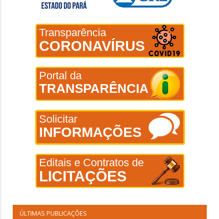
Transparência
CORONAVÍRUS
Portal da
TRANSPARÊNCIA
Solicitar
INFORMAÇÕES
Editais e Contratos de
LICITAÇÕES
ÚLTIMAS PUBLICAÇÕES