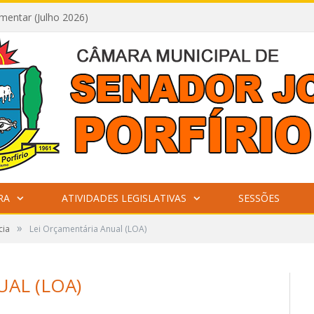
mentar (Julho 2026)
RA
ATIVIDADES LEGISLATIVAS
SESSÕES
»
cia
Lei Orçamentária Anual (LOA)
AL (LOA)