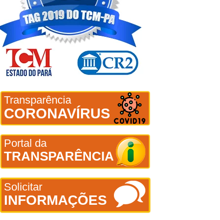
Transparência
CORONAVÍRUS
Portal da
TRANSPARÊNCIA
Solicitar
INFORMAÇÕES