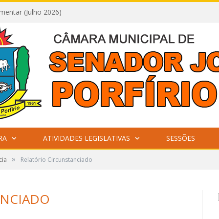
mentar (Julho 2026)
RA
ATIVIDADES LEGISLATIVAS
SESSÕES
»
cia
Relatório Circunstanciado
ANCIADO