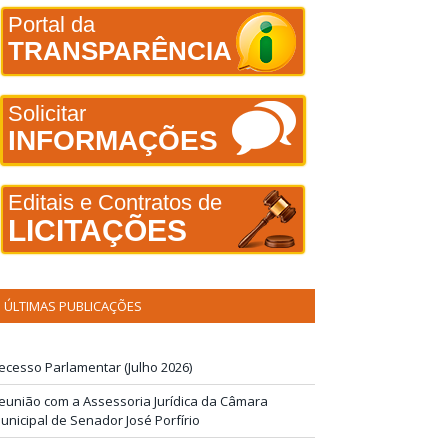
Portal da
TRANSPARÊNCIA
Solicitar
INFORMAÇÕES
Editais e Contratos de
LICITAÇÕES
ÚLTIMAS PUBLICAÇÕES
ecesso Parlamentar (Julho 2026)
eunião com a Assessoria Jurídica da Câmara
unicipal de Senador José Porfírio