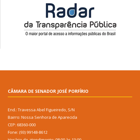
CÂMARA DE SENADOR JOSÉ PORFÍRIO
End.: Travessa Abel Figueiredo, S/N
Bairro: Nossa Senhora de Aparecida
CEP: 68360-000
Fone: (93) 99148-8612
Horário de atendimento: 08:00 às 13:00