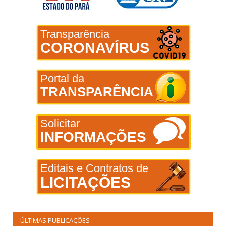
Transparência
CORONAVÍRUS
Portal da
TRANSPARÊNCIA
Solicitar
INFORMAÇÕES
Editais e Contratos de
LICITAÇÕES
ÚLTIMAS PUBLICAÇÕES