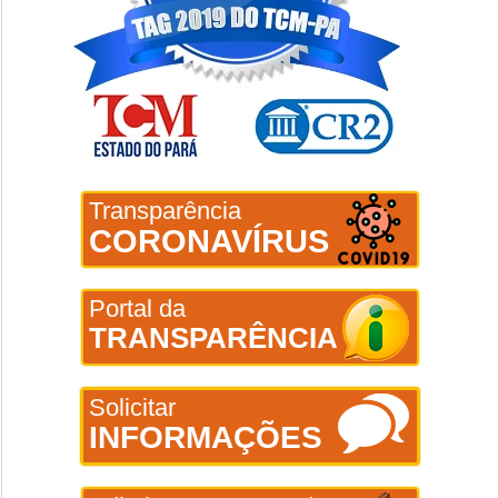
Transparência
CORONAVÍRUS
Portal da
TRANSPARÊNCIA
Solicitar
INFORMAÇÕES