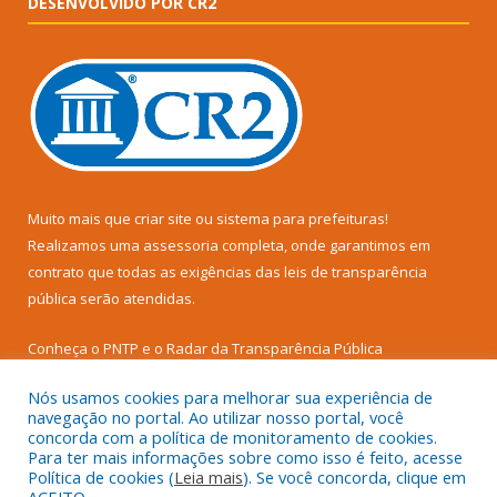
DESENVOLVIDO POR CR2
Muito mais que
criar site
ou
sistema para prefeituras
!
Realizamos uma
assessoria
completa, onde garantimos em
contrato que todas as exigências das
leis de transparência
pública
serão atendidas.
Conheça o
PNTP
e o
Radar da Transparência Pública
Nós usamos cookies para melhorar sua experiência de
navegação no portal. Ao utilizar nosso portal, você
concorda com a política de monitoramento de cookies.
Para ter mais informações sobre como isso é feito, acesse
Todos os direitos reservados a Câmara Municipal de Senador
Política de cookies (
Leia mais
). Se você concorda, clique em
José Porfírio.