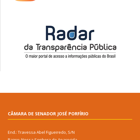
CÂMARA DE SENADOR JOSÉ PORFÍRIO
End.: Travessa Abel Figueiredo, S/N
Bairro: Nossa Senhora de Aparecida