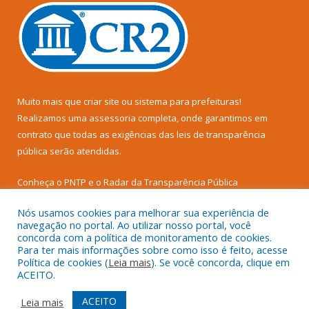
Muito mais que
criar site
ou
sistema para prefeituras
!
Realizamos uma
assessoria
completa, onde garantimos em
contrato que todas as exigências das
leis de transparência
pública
serão atendidas.
Conheça o
PNTP
e o
Radar da Transparência Pública
Nós usamos cookies para melhorar sua experiência de
navegação no portal. Ao utilizar nosso portal, você
concorda com a política de monitoramento de cookies.
Para ter mais informações sobre como isso é feito, acesse
Todos os direitos reservados a Câmara Municipal de Senador
Política de cookies (
Leia mais
). Se você concorda, clique em
José Porfírio.
ACEITO.
Mapa do Site
Acessar Área Administrativa
ACEITO
Leia mais