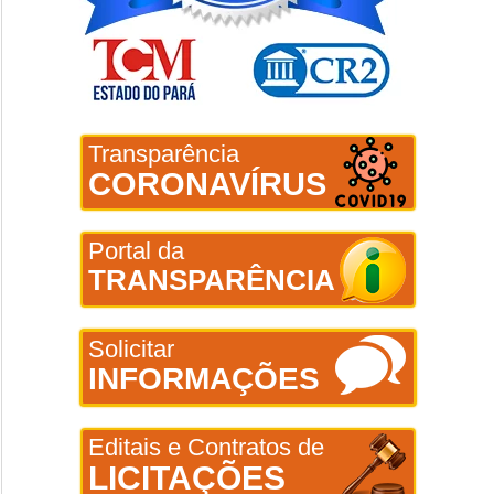
Transparência
CORONAVÍRUS
Portal da
TRANSPARÊNCIA
Solicitar
INFORMAÇÕES
Editais e Contratos de
LICITAÇÕES