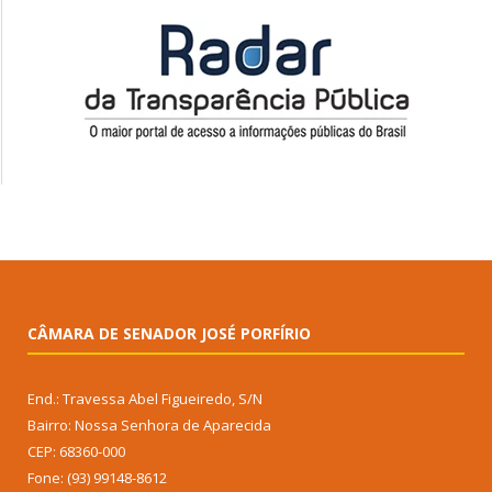
CÂMARA DE SENADOR JOSÉ PORFÍRIO
End.: Travessa Abel Figueiredo, S/N
Bairro: Nossa Senhora de Aparecida
CEP: 68360-000
Fone: (93) 99148-8612