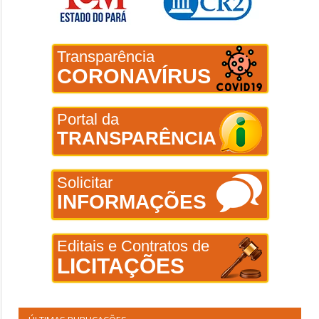
Transparência
CORONAVÍRUS
Portal da
TRANSPARÊNCIA
Solicitar
INFORMAÇÕES
Editais e Contratos de
LICITAÇÕES