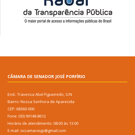
CÂMARA DE SENADOR JOSÉ PORFÍRIO
End.: Travessa Abel Figueiredo, S/N
Bairro: Nossa Senhora de Aparecida
CEP: 68360-000
Fone: (93) 99148-8612
Horário de atendimento: 08:00 às 13:00
E-mail: siccamarasjp@gmail.com