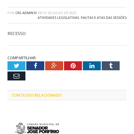
POR
CR2-ADMIN10
EM
31 DE JULHO DE 2023
ATIVIDADES LEGISLATIVAS
,
PAUTAS E ATAS DAS SESSÕES
RECESSO
COMPARTILHAR:
Twitter
Facebook
Google+
Pinterest
LinkedIn
Tumblr
Email
CONTEÚDO RELACIONADO