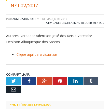
Nº 002/2017
POR
ADMINISTRADOR
EM
9 DE MARÇO DE 2017
ATIVIDADES LEGISLATIVAS
,
REQUERIMENTOS
Autores: Vereador Adenilson José dos Reis e Vereador
Denilson Albuquerque dos Santos.
Clique aqui para visualizar
COMPARTILHAR:
Twitter
Facebook
Google+
Pinterest
LinkedIn
Tumblr
Email
CONTEÚDO RELACIONADO