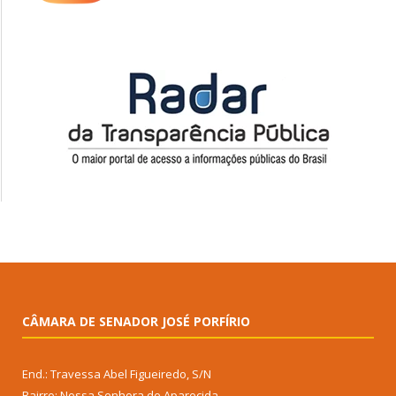
CÂMARA DE SENADOR JOSÉ PORFÍRIO
End.: Travessa Abel Figueiredo, S/N
Bairro: Nossa Senhora de Aparecida