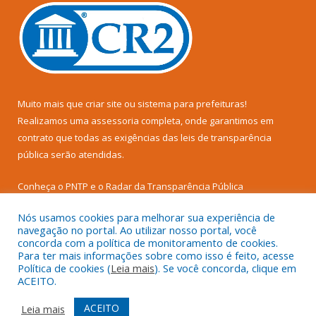
Muito mais que
criar site
ou
sistema para prefeituras
!
Realizamos uma
assessoria
completa, onde garantimos em
contrato que todas as exigências das
leis de transparência
pública
serão atendidas.
Conheça o
PNTP
e o
Radar da Transparência Pública
Nós usamos cookies para melhorar sua experiência de
navegação no portal. Ao utilizar nosso portal, você
concorda com a política de monitoramento de cookies.
Para ter mais informações sobre como isso é feito, acesse
Todos os direitos reservados a Câmara Municipal de Senador
Política de cookies (
Leia mais
). Se você concorda, clique em
José Porfírio.
ACEITO.
Mapa do Site
Acessar Área Administrativa
ACEITO
Leia mais