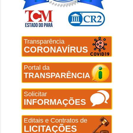
Transparência
CORONAVÍRUS
Portal da
TRANSPARÊNCIA
Solicitar
INFORMAÇÕES
Editais e Contratos de
LICITAÇÕES