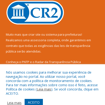
Muito mais que
criar site
ou
sistema para prefeituras
!
Realizamos uma
assessoria
completa, onde garantimos em
contrato que todas as exigências das
leis de transparência
pública
serão atendidas.
Conheça o
PNTP
e o
Radar da Transparência Pública
Nós usamos cookies para melhorar sua experiência de
navegação no portal. Ao utilizar nosso portal, você
concorda com a política de monitoramento de cookies.
Para ter mais informações sobre como isso é feito, acesse
Todos os direitos reservados a Câmara Municipal de Senador
Política de cookies (
Leia mais
). Se você concorda, clique em
José Porfírio.
ACEITO.
Mapa do Site
Acessar Área Administrativa
ACEITO
Leia mais