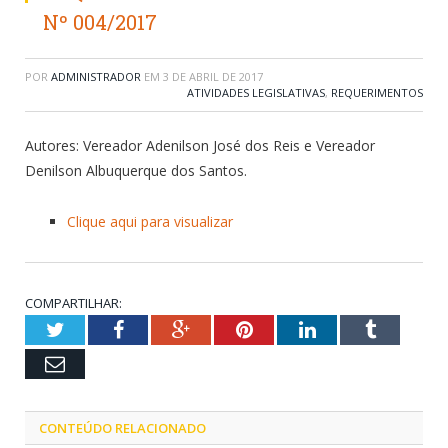
Nº 004/2017
POR
ADMINISTRADOR
EM
3 DE ABRIL DE 2017
ATIVIDADES LEGISLATIVAS
,
REQUERIMENTOS
Autores: Vereador Adenilson José dos Reis e Vereador
Denilson Albuquerque dos Santos.
Clique aqui para visualizar
COMPARTILHAR:
Twitter
Facebook
Google+
Pinterest
LinkedIn
Tumblr
Email
CONTEÚDO RELACIONADO