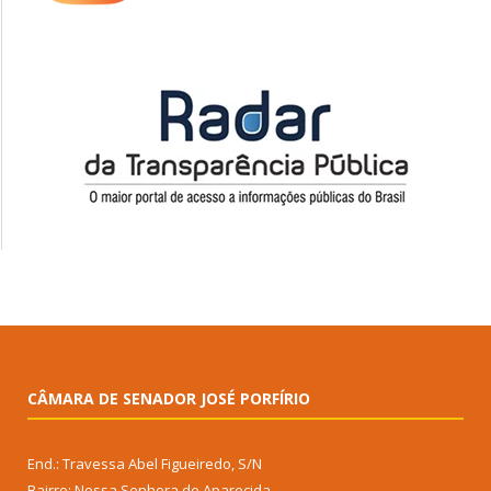
CÂMARA DE SENADOR JOSÉ PORFÍRIO
End.: Travessa Abel Figueiredo, S/N
Bairro: Nossa Senhora de Aparecida