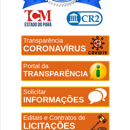
Transparência
CORONAVÍRUS
Portal da
TRANSPARÊNCIA
Solicitar
INFORMAÇÕES
Editais e Contratos de
LICITAÇÕES