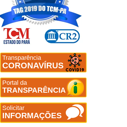
Transparência
CORONAVÍRUS
Portal da
TRANSPARÊNCIA
Solicitar
INFORMAÇÕES