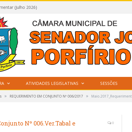
mentar (Julho 2026)
RA
ATIVIDADES LEGISLATIVAS
SESSÕES
»
»
s
REQUERIMENTO EM CONJUNTO Nº 006/2017
Maio.2017_Requerimento
njunto Nº 006.Ver.Tabal e
0