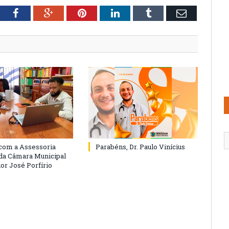
tter
Facebook
Google+
Pinterest
LinkedIn
Tumblr
Email
com a Assessoria
Parabéns, Dr. Paulo Vinícius
 da Câmara Municipal
or José Porfírio