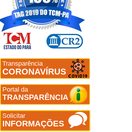
Transparência
CORONAVÍRUS
Portal da
TRANSPARÊNCIA
Solicitar
INFORMAÇÕES