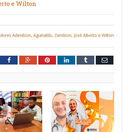
erto e Wilton
res Adenilson, Aguinaldo, Denilson, José Alberto e Wilton
tter
Facebook
Google+
Pinterest
LinkedIn
Tumblr
Email