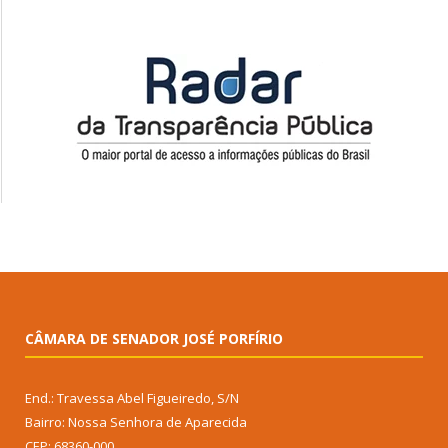
CÂMARA DE SENADOR JOSÉ PORFÍRIO
End.: Travessa Abel Figueiredo, S/N
Bairro: Nossa Senhora de Aparecida
CEP: 68360-000