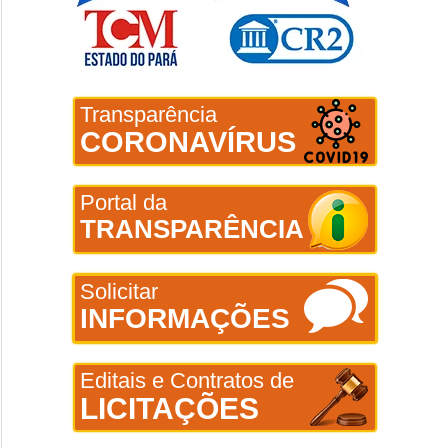
Transparência
CORONAVÍRUS
Portal da
TRANSPARÊNCIA
Solicitar
INFORMAÇÕES
Editais e Contratos de
LICITAÇÕES