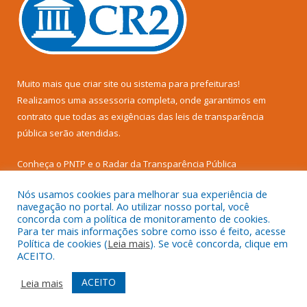
Muito mais que
criar site
ou
sistema para prefeituras
!
Realizamos uma
assessoria
completa, onde garantimos em
contrato que todas as exigências das
leis de transparência
pública
serão atendidas.
Conheça o
PNTP
e o
Radar da Transparência Pública
Nós usamos cookies para melhorar sua experiência de
navegação no portal. Ao utilizar nosso portal, você
concorda com a política de monitoramento de cookies.
Para ter mais informações sobre como isso é feito, acesse
Todos os direitos reservados a Câmara Municipal de Senador
Política de cookies (
Leia mais
). Se você concorda, clique em
José Porfírio.
ACEITO.
Mapa do Site
Acessar Área Administrativa
ACEITO
Leia mais
Acessar Webmail