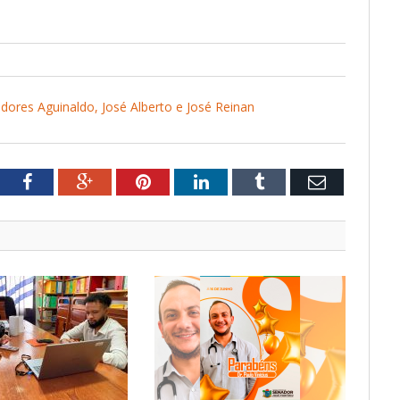
ores Aguinaldo, José Alberto e José Reinan
tter
Facebook
Google+
Pinterest
LinkedIn
Tumblr
Email