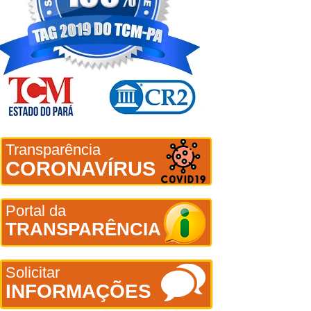
Transparência
CORONAVÍRUS
Portal da
TRANSPARÊNCIA
Solicitar
INFORMAÇÕES