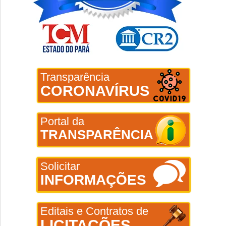
Transparência
CORONAVÍRUS
Portal da
TRANSPARÊNCIA
Solicitar
INFORMAÇÕES
Editais e Contratos de
LICITAÇÕES