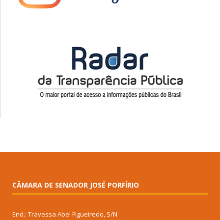
CÂMARA DE SENADOR JOSÉ PORFÍRIO
End.: Travessa Abel Figueiredo, S/N