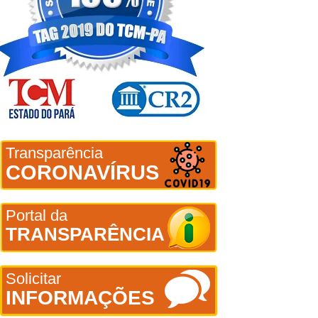
Transparência
CORONAVÍRUS
Portal da
TRANSPARÊNCIA
Solicitar
INFORMAÇÕES