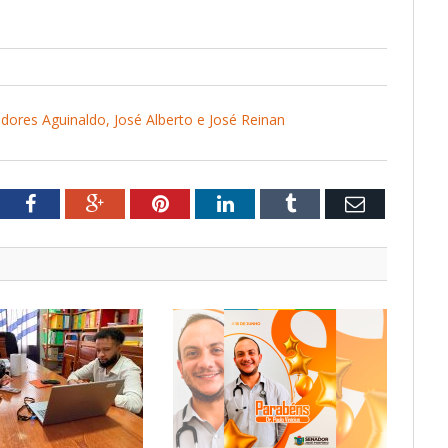
ores Aguinaldo, José Alberto e José Reinan
tter
Facebook
Google+
Pinterest
LinkedIn
Tumblr
Email