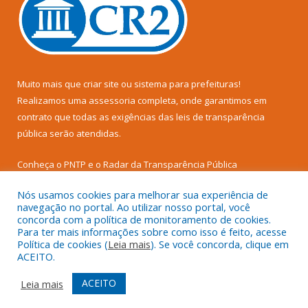
Muito mais que
criar site
ou
sistema para prefeituras
!
Realizamos uma
assessoria
completa, onde garantimos em
contrato que todas as exigências das
leis de transparência
pública
serão atendidas.
Conheça o
PNTP
e o
Radar da Transparência Pública
Nós usamos cookies para melhorar sua experiência de
navegação no portal. Ao utilizar nosso portal, você
concorda com a política de monitoramento de cookies.
Para ter mais informações sobre como isso é feito, acesse
Todos os direitos reservados a Câmara Municipal de Senador
Política de cookies (
Leia mais
). Se você concorda, clique em
José Porfírio.
ACEITO.
Mapa do Site
Acessar Área Administrativa
ACEITO
Leia mais
Acessar Webmail