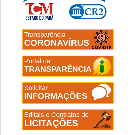
Transparência
CORONAVÍRUS
Portal da
TRANSPARÊNCIA
Solicitar
INFORMAÇÕES
Editais e Contratos de
LICITAÇÕES