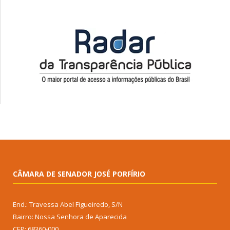
CÂMARA DE SENADOR JOSÉ PORFÍRIO
End.: Travessa Abel Figueiredo, S/N
Bairro: Nossa Senhora de Aparecida
CEP: 68360-000