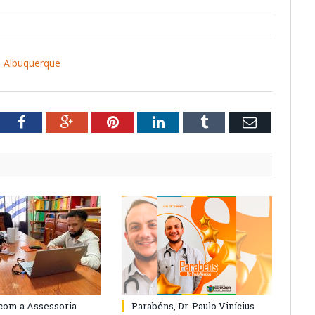
s Albuquerque
tter
Facebook
Google+
Pinterest
LinkedIn
Tumblr
Email
com a Assessoria
Parabéns, Dr. Paulo Vinícius