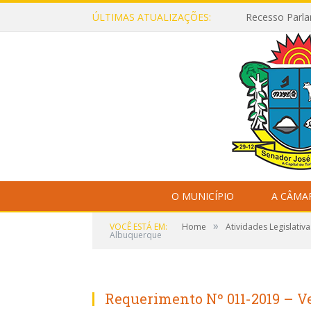
ÚLTIMAS ATUALIZAÇÕES:
Recesso Parla
O MUNICÍPIO
A CÂMA
»
VOCÊ ESTÁ EM:
Home
Atividades Legislativa
Albuquerque
Requerimento Nº 011-2019 – 