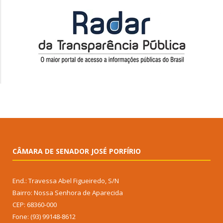
CÂMARA DE SENADOR JOSÉ PORFÍRIO
End.: Travessa Abel Figueiredo, S/N
Bairro: Nossa Senhora de Aparecida
CEP: 68360-000
Fone: (93) 99148-8612