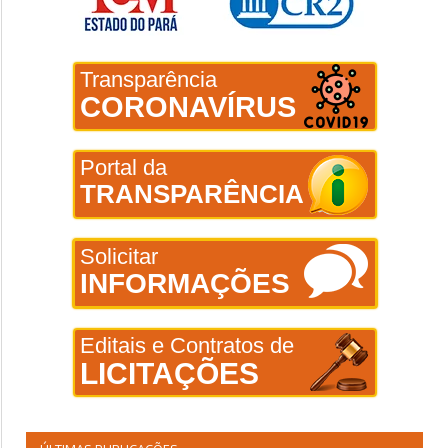
Transparência
CORONAVÍRUS
Portal da
TRANSPARÊNCIA
Solicitar
INFORMAÇÕES
Editais e Contratos de
LICITAÇÕES