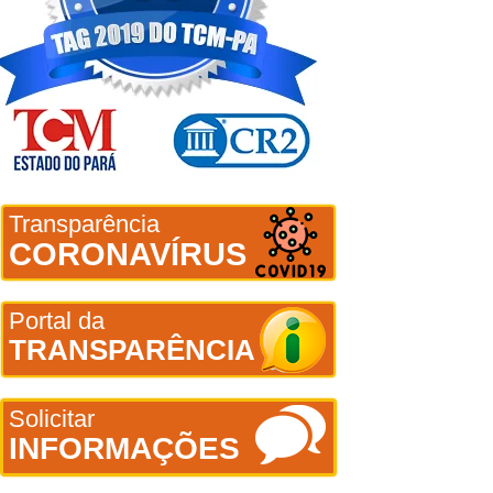
Transparência
CORONAVÍRUS
Portal da
TRANSPARÊNCIA
Solicitar
INFORMAÇÕES