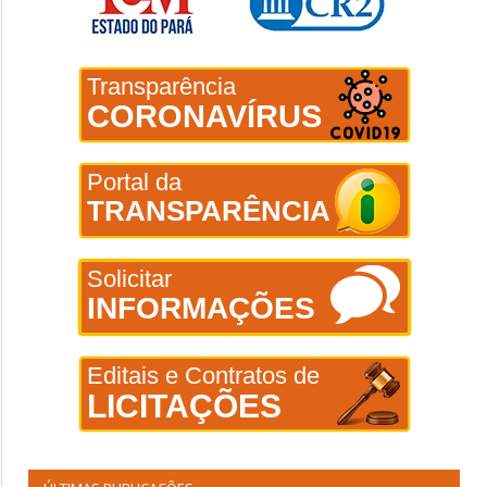
Transparência
CORONAVÍRUS
Portal da
TRANSPARÊNCIA
Solicitar
INFORMAÇÕES
Editais e Contratos de
LICITAÇÕES