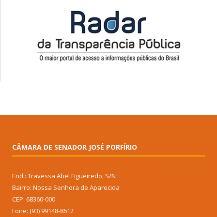
CÂMARA DE SENADOR JOSÉ PORFÍRIO
End.: Travessa Abel Figueiredo, S/N
Bairro: Nossa Senhora de Aparecida
CEP: 68360-000
Fone: (93) 99148-8612