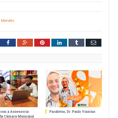
a Mendes
tter
Facebook
Google+
Pinterest
LinkedIn
Tumblr
Email
com a Assessoria
Parabéns, Dr. Paulo Vinícius
 da Câmara Municipal