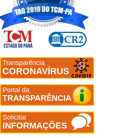
Transparência
CORONAVÍRUS
Portal da
TRANSPARÊNCIA
Solicitar
INFORMAÇÕES