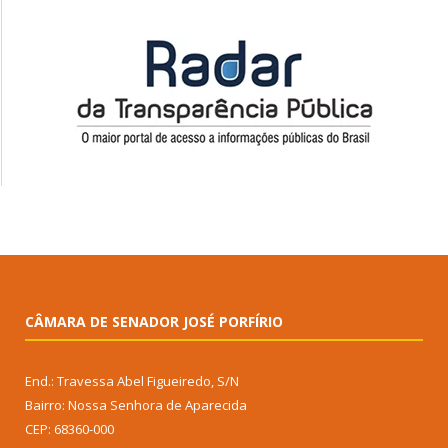
CÂMARA DE SENADOR JOSÉ PORFÍRIO
End.: Travessa Abel Figueiredo, S/N
Bairro: Nossa Senhora de Aparecida
CEP: 68360-000