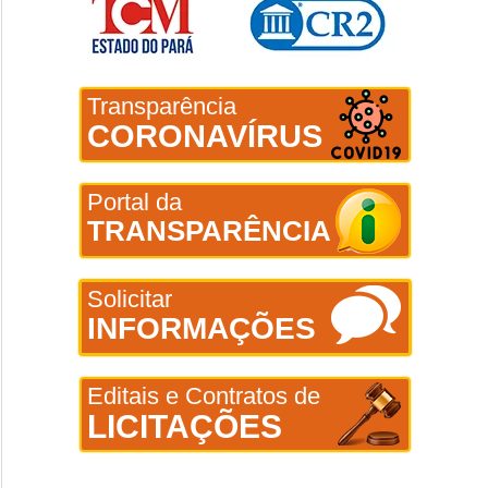
Transparência
CORONAVÍRUS
Portal da
TRANSPARÊNCIA
Solicitar
INFORMAÇÕES
Editais e Contratos de
LICITAÇÕES