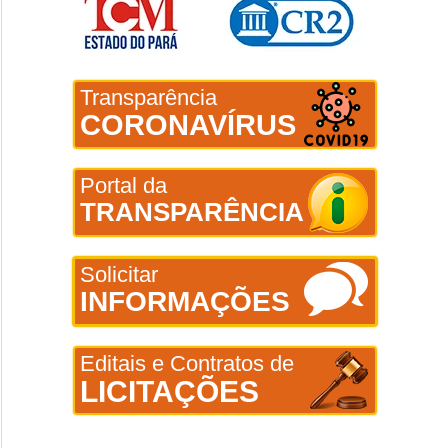
Transparência
CORONAVÍRUS
Portal da
TRANSPARÊNCIA
Solicitar
INFORMAÇÕES
Editais e Contratos de
LICITAÇÕES