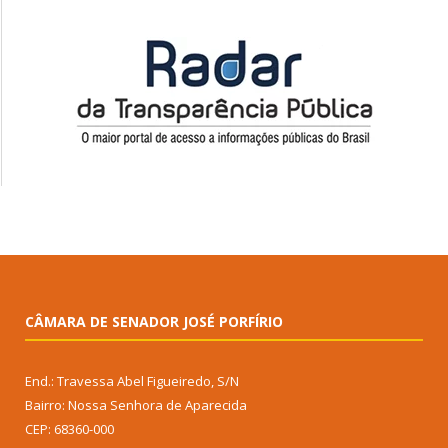
CÂMARA DE SENADOR JOSÉ PORFÍRIO
End.: Travessa Abel Figueiredo, S/N
Bairro: Nossa Senhora de Aparecida
CEP: 68360-000