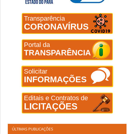
Transparência
CORONAVÍRUS
Portal da
TRANSPARÊNCIA
Solicitar
INFORMAÇÕES
Editais e Contratos de
LICITAÇÕES
ÚLTIMAS PUBLICAÇÕES