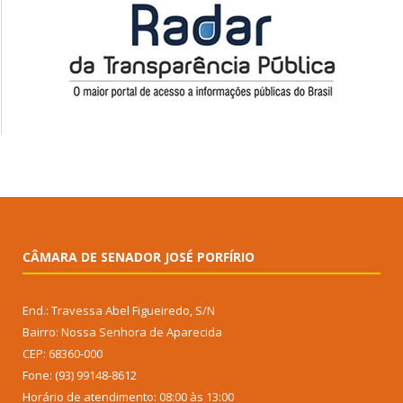
CÂMARA DE SENADOR JOSÉ PORFÍRIO
End.: Travessa Abel Figueiredo, S/N
Bairro: Nossa Senhora de Aparecida
CEP: 68360-000
Fone: (93) 99148-8612
Horário de atendimento: 08:00 às 13:00