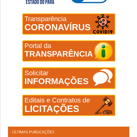
Transparência
CORONAVÍRUS
Portal da
TRANSPARÊNCIA
Solicitar
INFORMAÇÕES
Editais e Contratos de
LICITAÇÕES
ÚLTIMAS PUBLICAÇÕES