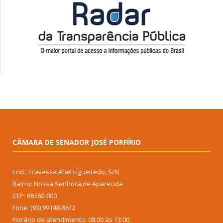
CÂMARA DE SENADOR JOSÉ PORFÍRIO
End.: Travessa Abel Figueiredo, S/N
Bairro: Nossa Senhora de Aparecida
CEP: 68360-000
Fone: (93) 99148-8612
Horário de atendimento: 08:00 às 13:00