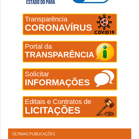
Transparência
CORONAVÍRUS
Portal da
TRANSPARÊNCIA
Solicitar
INFORMAÇÕES
Editais e Contratos de
LICITAÇÕES
ÚLTIMAS PUBLICAÇÕES