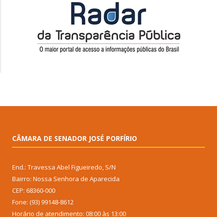
CÂMARA DE SENADOR JOSÉ PORFÍRIO
End.: Travessa Abel Figueiredo, S/N
Bairro: Nossa Senhora de Aparecida
CEP: 68360-000
Fone: (93) 99148-8612
Horário de atendimento: 08:00 às 13:00