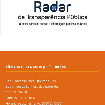
CÂMARA DE SENADOR JOSÉ PORFÍRIO
End.: Travessa Abel Figueiredo, S/N
Bairro: Nossa Senhora de Aparecida
CEP: 68360-000
Fone: (93) 99148-8612
Horário de atendimento: 08:00 às 13:00