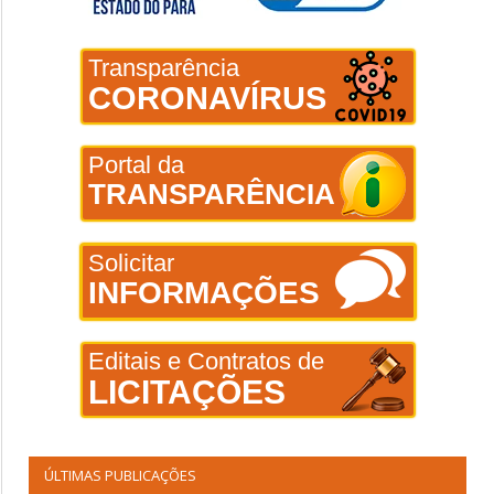
Transparência
CORONAVÍRUS
Portal da
TRANSPARÊNCIA
Solicitar
INFORMAÇÕES
Editais e Contratos de
LICITAÇÕES
ÚLTIMAS PUBLICAÇÕES