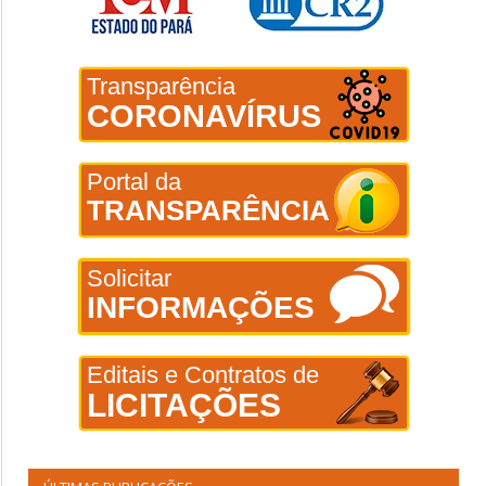
Transparência
CORONAVÍRUS
Portal da
TRANSPARÊNCIA
Solicitar
INFORMAÇÕES
Editais e Contratos de
LICITAÇÕES