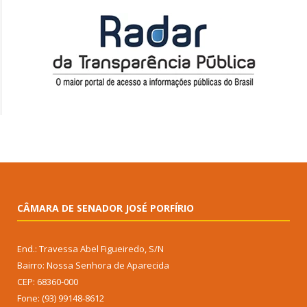
CÂMARA DE SENADOR JOSÉ PORFÍRIO
End.: Travessa Abel Figueiredo, S/N
Bairro: Nossa Senhora de Aparecida
CEP: 68360-000
Fone: (93) 99148-8612