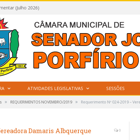
mentar (Julho 2026)
RA
ATIVIDADES LEGISLATIVAS
SESSÕES
»
»
s
REQUERIMENTOS NOVEMBRO/2019
Requerimento Nº 024-2019 – Ve
Vereadora Damaris Albquerque
0