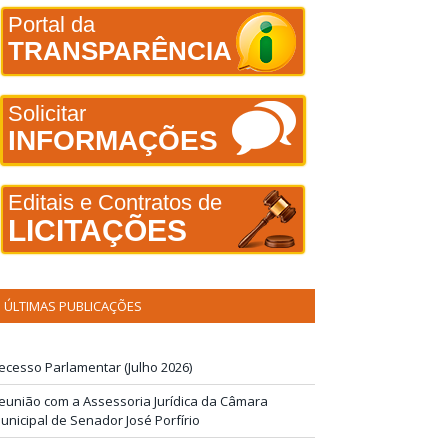
Portal da
TRANSPARÊNCIA
Solicitar
INFORMAÇÕES
Editais e Contratos de
LICITAÇÕES
ÚLTIMAS PUBLICAÇÕES
ecesso Parlamentar (Julho 2026)
eunião com a Assessoria Jurídica da Câmara
unicipal de Senador José Porfírio