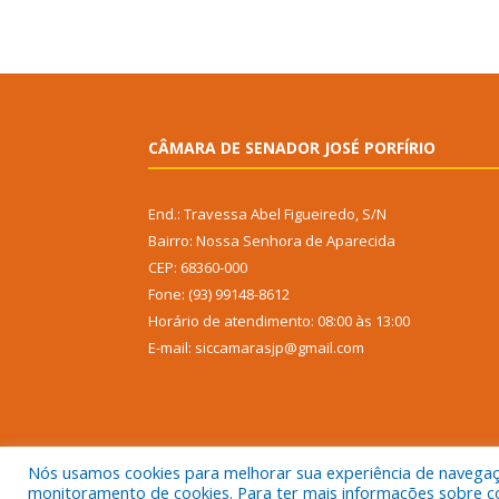
CÂMARA DE SENADOR JOSÉ PORFÍRIO
End.: Travessa Abel Figueiredo, S/N
Bairro: Nossa Senhora de Aparecida
CEP: 68360-000
Fone: (93) 99148-8612
Horário de atendimento: 08:00 às 13:00
E-mail: siccamarasjp@gmail.com
Nós usamos cookies para melhorar sua experiência de navegação
monitoramento de cookies. Para ter mais informações sobre como