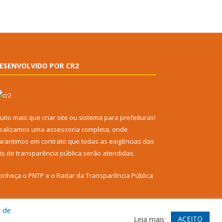
ESENVOLVIDO POR CR2
uito mais que
criar site
ou
sistema para prefeituras
!
ealizamos uma
assessoria
completa, onde
arantimos em contrato que todas as exigências das
eis de transparência pública
serão atendidas.
onheça o
PNTP
e o
Radar da Transparência Pública
a de
ACEITO
Leia mais