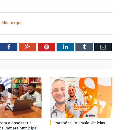
 Albquerque
tter
Facebook
Google+
Pinterest
LinkedIn
Tumblr
Email
com a Assessoria
Parabéns, Dr. Paulo Vinícius
 da Câmara Municipal