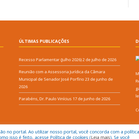
ÚLTIMAS PUBLICAÇÕES
D
Recesso Parlamentar (Julho 2026)
2 de julho de 2026
Reunião com a Assessoria Jurídica da Câmara
M
Municipal de Senador José Porfírio
23 de junho de
R
2026
g
l
Parabéns, Dr. Paulo Vinícius
17 de junho de 2026
C
 no portal. Ao utilizar nosso portal, você concorda com a polític
 isso é feito, acesse Política de cookies (
Leia mais
). Se você