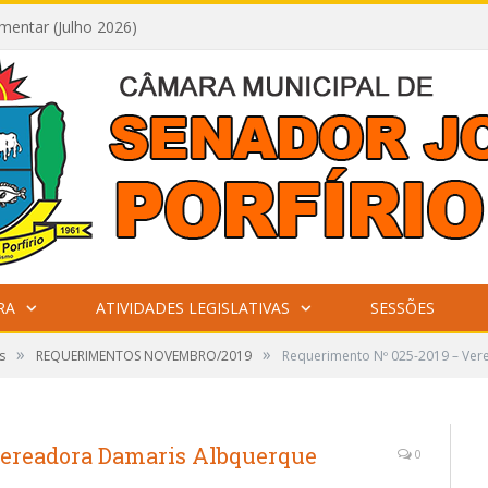
mentar (Julho 2026)
RA
ATIVIDADES LEGISLATIVAS
SESSÕES
»
»
s
REQUERIMENTOS NOVEMBRO/2019
Requerimento Nº 025-2019 – Ve
Vereadora Damaris Albquerque
0