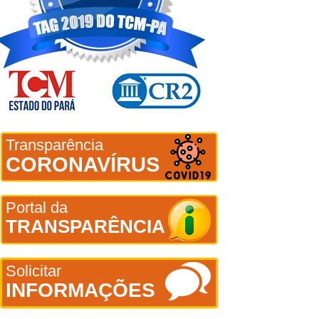
Transparência
CORONAVÍRUS
Portal da
TRANSPARÊNCIA
Solicitar
INFORMAÇÕES