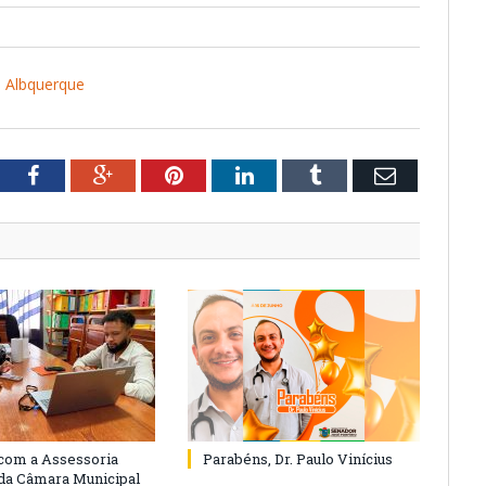
 Albquerque
tter
Facebook
Google+
Pinterest
LinkedIn
Tumblr
Email
com a Assessoria
Parabéns, Dr. Paulo Vinícius
 da Câmara Municipal