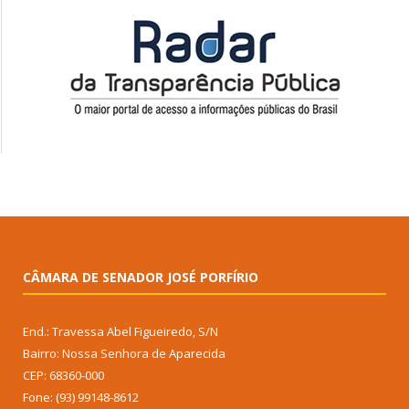
CÂMARA DE SENADOR JOSÉ PORFÍRIO
End.: Travessa Abel Figueiredo, S/N
Bairro: Nossa Senhora de Aparecida
CEP: 68360-000
Fone: (93) 99148-8612