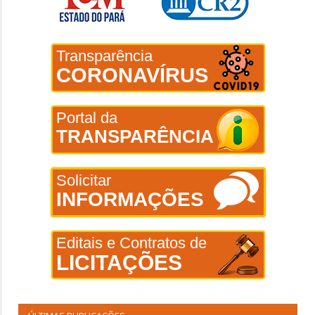
Transparência
CORONAVÍRUS
Portal da
TRANSPARÊNCIA
Solicitar
INFORMAÇÕES
Editais e Contratos de
LICITAÇÕES