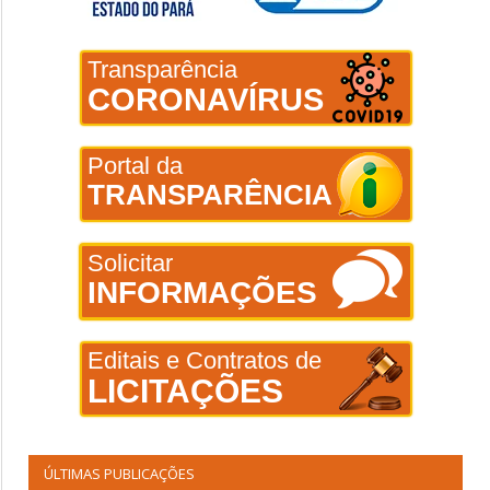
Transparência
CORONAVÍRUS
Portal da
TRANSPARÊNCIA
Solicitar
INFORMAÇÕES
Editais e Contratos de
LICITAÇÕES
ÚLTIMAS PUBLICAÇÕES