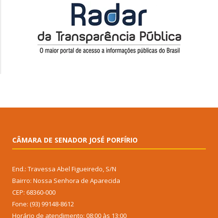
CÂMARA DE SENADOR JOSÉ PORFÍRIO
End.: Travessa Abel Figueiredo, S/N
Bairro: Nossa Senhora de Aparecida
CEP: 68360-000
Fone: (93) 99148-8612
Horário de atendimento: 08:00 às 13:00