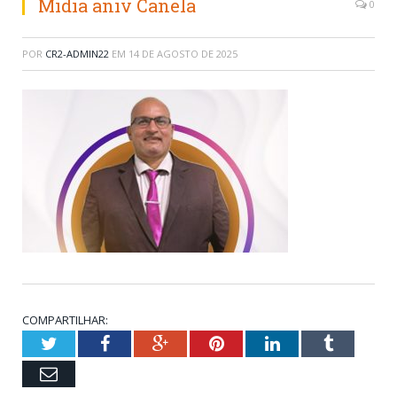
Midia aniv Canela
0
POR
CR2-ADMIN22
EM
14 DE AGOSTO DE 2025
COMPARTILHAR:
Twitter
Facebook
Google+
Pinterest
LinkedIn
Tumblr
Email