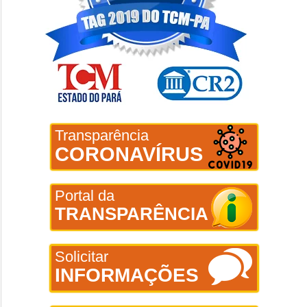
Transparência
CORONAVÍRUS
Portal da
TRANSPARÊNCIA
Solicitar
INFORMAÇÕES