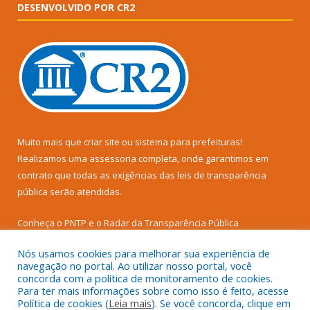
DESENVOLVIDO POR CR2
Muito mais que
criar site
ou
sistema para prefeituras
!
Realizamos uma
assessoria
completa, onde garantimos em
contrato que todas as exigências das
leis de transparência
pública
serão atendidas.
Conheça o
PNTP
e o
Radar da Transparência Pública
Nós usamos cookies para melhorar sua experiência de
navegação no portal. Ao utilizar nosso portal, você
concorda com a política de monitoramento de cookies.
Para ter mais informações sobre como isso é feito, acesse
Todos os direitos reservados a Câmara Municipal de Senador
Política de cookies (
Leia mais
). Se você concorda, clique em
José Porfírio.