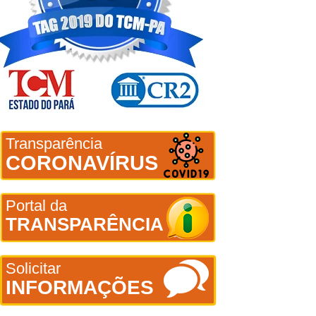
Transparência
CORONAVÍRUS
Portal da
TRANSPARÊNCIA
Solicitar
INFORMAÇÕES