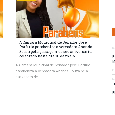
A Câmara Municipal de Senador José
Porfírio parabeniza a vereadora Ananda
R
Souza pela passagem de seu aniversário,
celebrado neste dia 30 de maio.
R
M
A Câmara Municipal de Senador José Porfírio
P
parabeniza a vereadora Ananda Souza pela
passagem de…
R
T
R