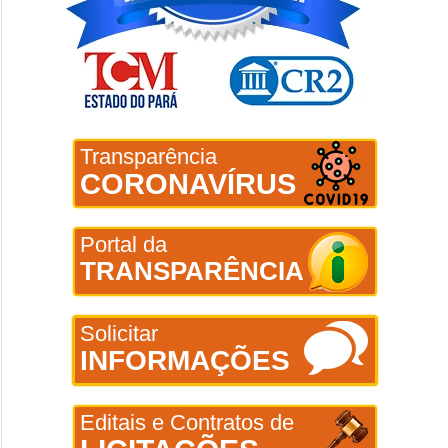
Transparência
CORONAVÍRUS
Portal da
TRANSPARÊNCIA
Solicitar
INFORMAÇÕES
Editais e Contratos de