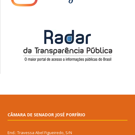
CÂMARA DE SENADOR JOSÉ PORFÍRIO
End.: Travessa Abel Figueiredo, S/N