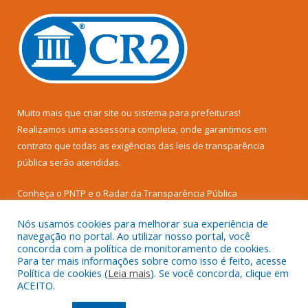
Muito mais que
criar site
ou
sistema para prefeituras
!
Realizamos uma
assessoria
completa, onde garantimos em
contrato que todas as exigências das
leis de transparência
pública
serão atendidas.
Conheça o
PNTP
e o
Radar da Transparência Pública
Nós usamos cookies para melhorar sua experiência de
navegação no portal. Ao utilizar nosso portal, você
concorda com a política de monitoramento de cookies.
Para ter mais informações sobre como isso é feito, acesse
Todos os direitos reservados a Câmara Municipal de Senador
Política de cookies (
Leia mais
). Se você concorda, clique em
José Porfírio.
ACEITO.