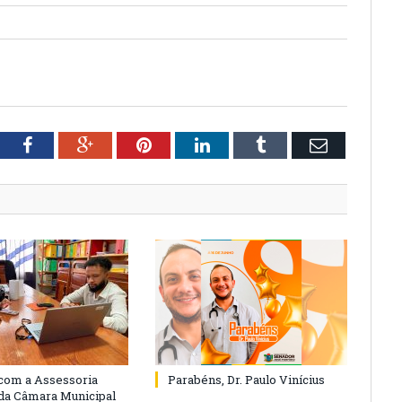
tter
Facebook
Google+
Pinterest
LinkedIn
Tumblr
Email
com a Assessoria
Parabéns, Dr. Paulo Vinícius
 da Câmara Municipal