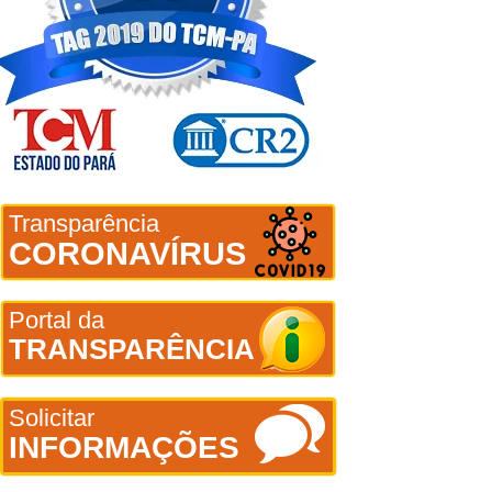
Transparência
CORONAVÍRUS
Portal da
TRANSPARÊNCIA
Solicitar
INFORMAÇÕES