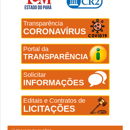
Transparência
CORONAVÍRUS
Portal da
TRANSPARÊNCIA
Solicitar
INFORMAÇÕES
Editais e Contratos de
LICITAÇÕES