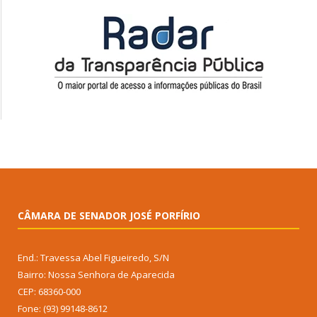
CÂMARA DE SENADOR JOSÉ PORFÍRIO
End.: Travessa Abel Figueiredo, S/N
Bairro: Nossa Senhora de Aparecida
CEP: 68360-000
Fone: (93) 99148-8612