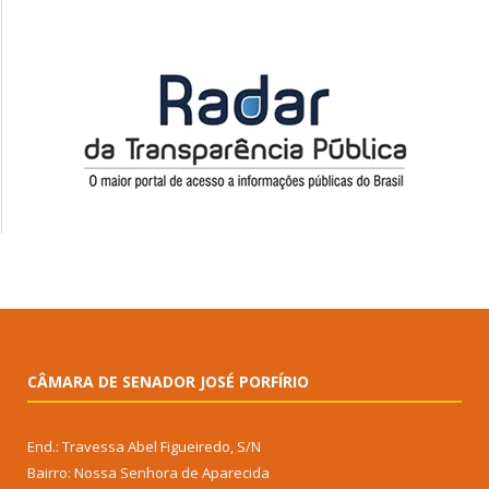
CÂMARA DE SENADOR JOSÉ PORFÍRIO
End.: Travessa Abel Figueiredo, S/N
Bairro: Nossa Senhora de Aparecida