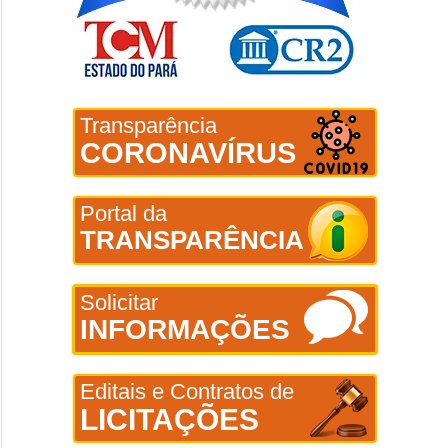
Transparência
CORONAVÍRUS
Portal da
TRANSPARÊNCIA
Solicitar
INFORMAÇÕES
Editais e Contratos de
LICITAÇÕES