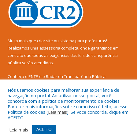
Muito mais que
criar site
ou
sistema para prefeituras
!
Realizamos uma
assessoria
completa, onde garantimos em
contrato que todas as exigências das
leis de transparência
pública
serão atendidas.
Conheça o
PNTP
e o
Radar da Transparência Pública
Nós usamos cookies para melhorar sua experiência de
navegação no portal. Ao utilizar nosso portal, você
concorda com a política de monitoramento de cookies.
Para ter mais informações sobre como isso é feito, acesse
Todos os direitos reservados a Câmara Municipal de Senador
Política de cookies (
Leia mais
). Se você concorda, clique em
José Porfírio.
ACEITO.
Mapa do Site
Acessar Área Administrativa
ACEITO
Leia mais
Acessar Webmail