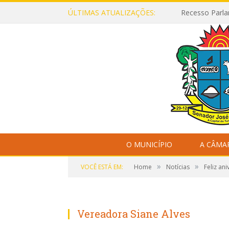
ÚLTIMAS ATUALIZAÇÕES:
Recesso Parla
O MUNICÍPIO
A CÂMA
»
»
VOCÊ ESTÁ EM:
Home
Notícias
Feliz an
Vereadora Siane Alves