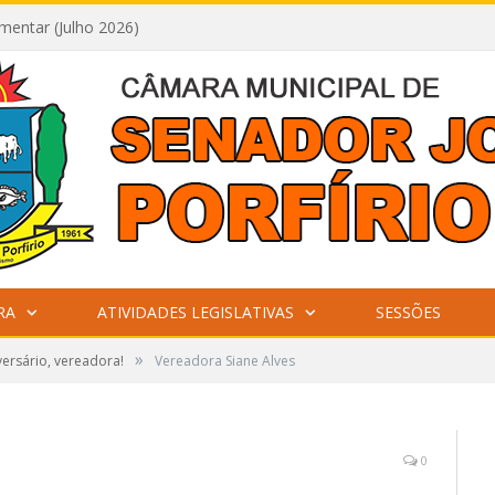
mentar (Julho 2026)
RA
ATIVIDADES LEGISLATIVAS
SESSÕES
»
iversário, vereadora!
Vereadora Siane Alves
0