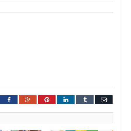
tter
Facebook
Google+
Pinterest
LinkedIn
Tumblr
Email