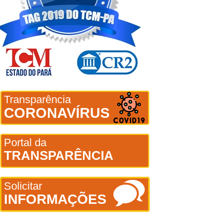
Transparência
CORONAVÍRUS
Portal da
TRANSPARÊNCIA
Solicitar
INFORMAÇÕES