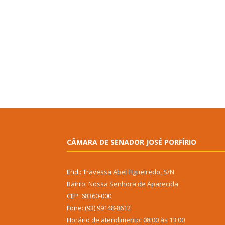
CÂMARA DE SENADOR JOSÉ PORFÍRIO
End.: Travessa Abel Figueiredo, S/N
Bairro: Nossa Senhora de Aparecida
CEP: 68360-000
Fone: (93) 99148-8612
Horário de atendimento: 08:00 às 13:00