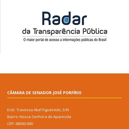
CÂMARA DE SENADOR JOSÉ PORFÍRIO
End.: Travessa Abel Figueiredo, S/N
Bairro: Nossa Senhora de Aparecida
CEP: 68360-000