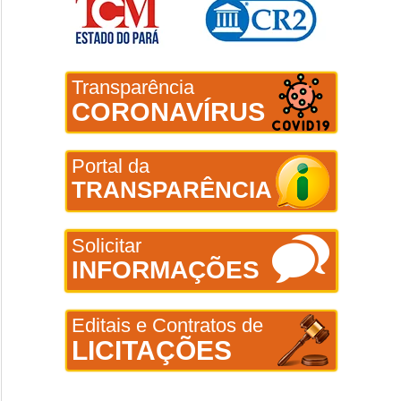
Transparência
CORONAVÍRUS
Portal da
TRANSPARÊNCIA
Solicitar
INFORMAÇÕES
Editais e Contratos de
LICITAÇÕES