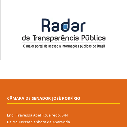
CÂMARA DE SENADOR JOSÉ PORFÍRIO
End.: Travessa Abel Figueiredo, S/N
Bairro: Nossa Senhora de Aparecida