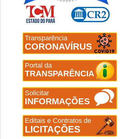
Transparência
CORONAVÍRUS
Portal da
TRANSPARÊNCIA
Solicitar
INFORMAÇÕES
Editais e Contratos de
LICITAÇÕES