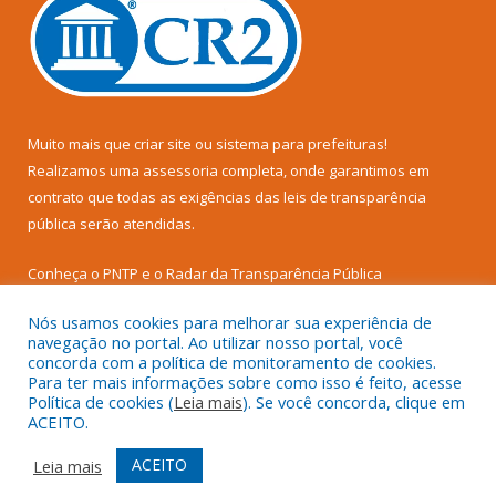
Muito mais que
criar site
ou
sistema para prefeituras
!
Realizamos uma
assessoria
completa, onde garantimos em
contrato que todas as exigências das
leis de transparência
pública
serão atendidas.
Conheça o
PNTP
e o
Radar da Transparência Pública
Nós usamos cookies para melhorar sua experiência de
navegação no portal. Ao utilizar nosso portal, você
concorda com a política de monitoramento de cookies.
Para ter mais informações sobre como isso é feito, acesse
Todos os direitos reservados a Câmara Municipal de Senador
Política de cookies (
Leia mais
). Se você concorda, clique em
José Porfírio.
ACEITO.
Mapa do Site
Acessar Área Administrativa
ACEITO
Leia mais
Acessar Webmail