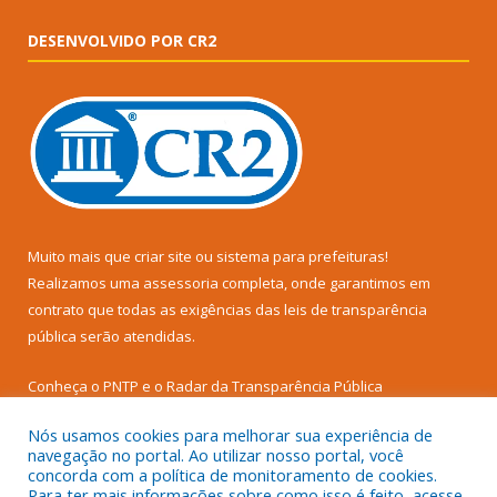
DESENVOLVIDO POR CR2
Muito mais que
criar site
ou
sistema para prefeituras
!
Realizamos uma
assessoria
completa, onde garantimos em
contrato que todas as exigências das
leis de transparência
pública
serão atendidas.
Conheça o
PNTP
e o
Radar da Transparência Pública
Nós usamos cookies para melhorar sua experiência de
navegação no portal. Ao utilizar nosso portal, você
concorda com a política de monitoramento de cookies.
Para ter mais informações sobre como isso é feito, acesse