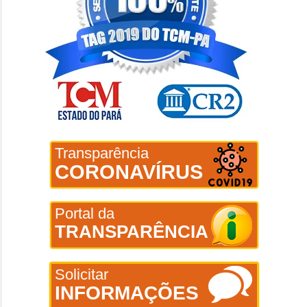
Transparência
CORONAVÍRUS
Portal da
TRANSPARÊNCIA
Solicitar
INFORMAÇÕES