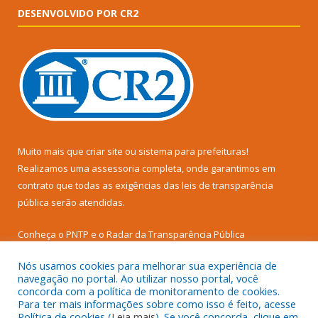
DESENVOLVIDO POR CR2
Muito mais que
criar site
ou
sistema para prefeituras
!
Realizamos uma
assessoria
completa, onde garantimos em
contrato que todas as exigências das
leis de transparência
pública
serão atendidas.
Conheça o
PNTP
e o
Radar da Transparência Pública
Nós usamos cookies para melhorar sua experiência de
navegação no portal. Ao utilizar nosso portal, você
concorda com a política de monitoramento de cookies.
Para ter mais informações sobre como isso é feito, acesse
Todos os direitos reservados a Câmara Municipal de Senador
Política de cookies (
Leia mais
). Se você concorda, clique em