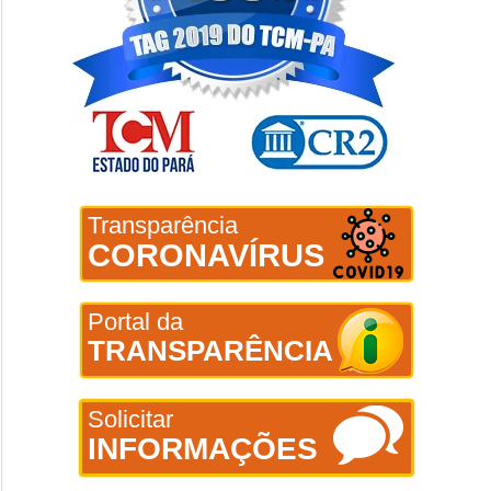
Transparência
CORONAVÍRUS
Portal da
TRANSPARÊNCIA
Solicitar
INFORMAÇÕES