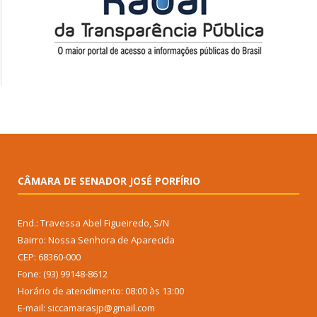
CÂMARA DE SENADOR JOSÉ PORFÍRIO
End.: Travessa Abel Figueiredo, S/N
Bairro: Nossa Senhora de Aparecida
CEP: 68360-000
Fone: (93) 99148-8612
Horário de atendimento: 08:00 às 13:00
E-mail: siccamarasjp@gmail.com