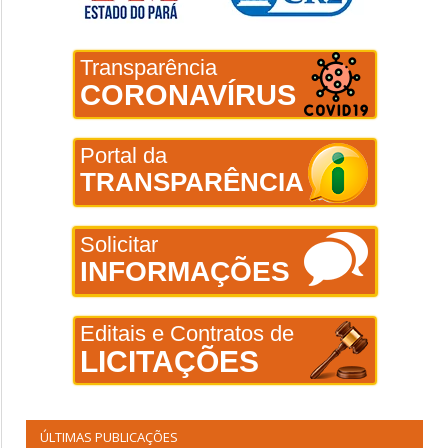
Transparência
CORONAVÍRUS
Portal da
TRANSPARÊNCIA
Solicitar
INFORMAÇÕES
Editais e Contratos de
LICITAÇÕES
ÚLTIMAS PUBLICAÇÕES