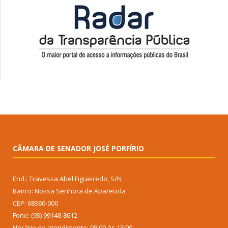
CÂMARA DE SENADOR JOSÉ PORFÍRIO
End.: Travessa Abel Figueiredo, S/N
Bairro: Nossa Senhora de Aparecida
CEP: 68360-000
Fone: (93) 99148-8612
Horário de atendimento: 08:00 às 13:00